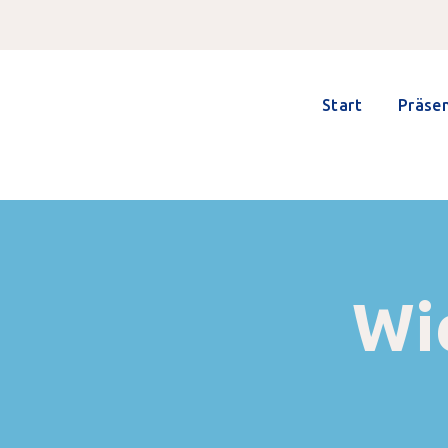
Start
Präse
Wi